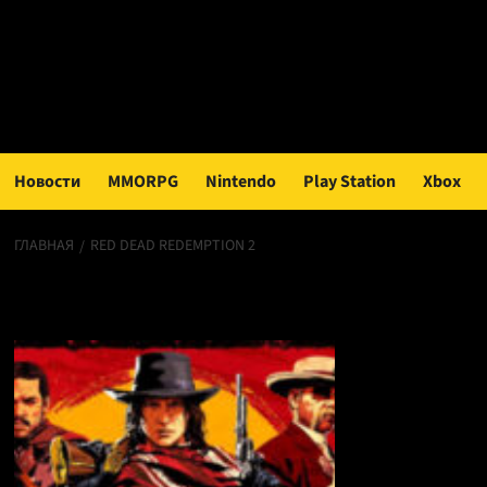
Перейти
к
содержимому
Новости
MMORPG
Nintendo
Play Station
Xbox
ГЛАВНАЯ
RED DEAD REDEMPTION 2
Red Dead Redempti