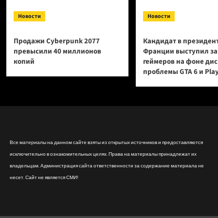
Новости
Новости
Продажи Cyberpunk 2077
Кандидат в президен
превысили 40 миллионов
Франции выступил за
копий
геймеров на фоне ди
проблемы GTA 6 и Pla
Все материалы на данном сайте взяты из открытых источников и предоставляются
исключительно в ознакомительных целях. Права на материалы принадлежат их
владельцам. Администрация сайта ответственности за содержание материала не
несет. Сайт не является СМИ!