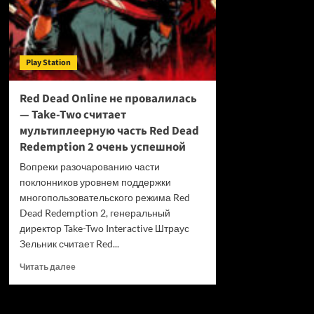
Play Station
Red Dead Online не провалилась
— Take-Two считает
мультиплеерную часть Red Dead
Redemption 2 очень успешной
Вопреки разочарованию части
поклонников уровнем поддержки
многопользовательского режима Red
Dead Redemption 2, генеральный
директор Take-Two Interactive Штраус
Зельник считает Red...
Прочитать
Читать далее
больше
о
Red