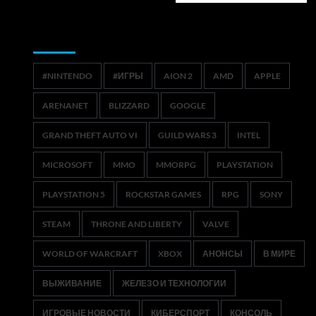
Метки
#NINTENDO
#ИГРЫ
AION 2
AMD
APPLE
ARENANET
BLIZZARD
GOOGLE
GRAND THEFT AUTO VI
GUILD WARS 3
INTEL
MICROSOFT
MMO
MMORPG
PLAYSTATION
PLAYSTATION 5
ROCKSTAR GAMES
RPG
SONY
STEAM
THRONE AND LIBERTY
VALVE
WORLD OF WARCRAFT
XBOX
АНОНСЫ
В МИРЕ
ВЫЖИВАНИЕ
ЖЕЛЕЗО И ТЕХНОЛОГИИ
ИГРОВЫЕ НОВОСТИ
КИБЕРСПОРТ
КОНСОЛЬ