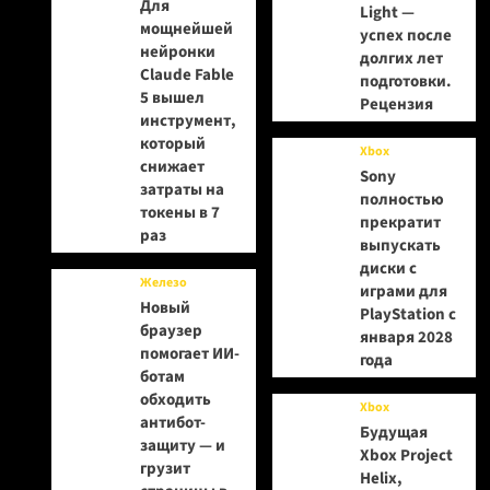
Для
Light —
мощнейшей
успех после
нейронки
долгих лет
Claude Fable
подготовки.
5 вышел
Рецензия
инструмент,
который
Xbox
снижает
Sony
затраты на
полностью
токены в 7
прекратит
раз
выпускать
диски с
Железо
играми для
Новый
PlayStation с
браузер
января 2028
помогает ИИ-
года
ботам
обходить
Xbox
антибот-
Будущая
защиту — и
Xbox Project
грузит
Helix,