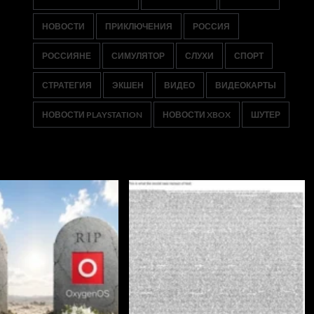
НОВОСТИ
ПРИКЛЮЧЕНИЯ
РОССИЯ
РОССИЯНЕ
СИМУЛЯТОР
СЛУХИ
СПОРТ
СТРАТЕГИЯ
ЭКШЕН
ВИДЕО
ВИДЕОКАРТЫ
НОВОСТИ PLAYSTATION
НОВОСТИ XBOX
ШУТЕР