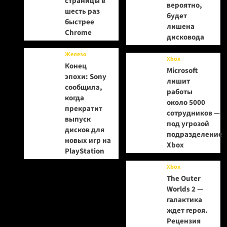
страницы в
вероятно,
шесть раз
будет
быстрее
лишена
Chrome
дисковода
Железо
Xbox
Конец
Microsoft
эпохи: Sony
лишит
сообщила,
работы
когда
около 5000
прекратит
сотрудников —
выпуск
под угрозой
дисков для
подразделение
новых игр на
Xbox
PlayStation
Xbox
The Outer
Worlds 2 —
галактика
ждет героя.
Рецензия