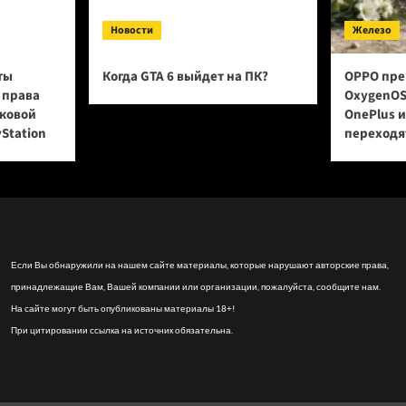
Новости
Железо
ты
Когда GTA 6 выйдет на ПК?
OPPO пре
 права
OxygenOS
сковой
OnePlus 
yStation
переходят
Если Вы обнаружили на нашем сайте материалы, которые нарушают авторские права,
принадлежащие Вам, Вашей компании или организации, пожалуйста, сообщите нам.
На сайте могут быть опубликованы материалы 18+!
При цитировании ссылка на источник обязательна.