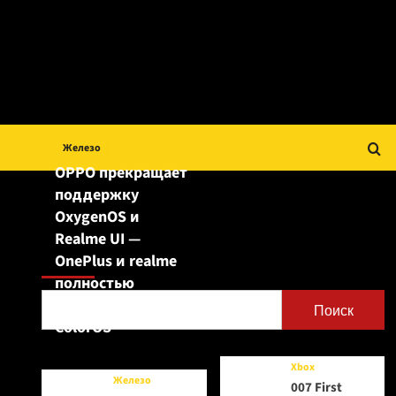
Железо
OPPO прекращает
поддержку
OxygenOS и
Realme UI —
Поиск
OnePlus и realme
полностью
переходят на
Поиск
ColorOS
Xbox
Железо
007 First