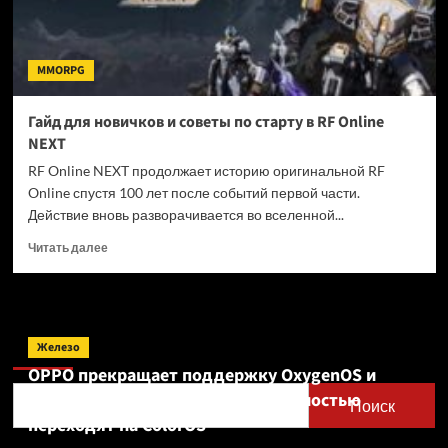
MMORPG
Гайд для новичков и советы по старту в RF Online
NEXT
RF Online NEXT продолжает историю оригинальной RF
Online спустя 100 лет после событий первой части.
Действие вновь разворачивается во вселенной...
Прочитать
Читать далее
больше
о
Гайд
для
Поиск
новичков
Железо
и
OPPO прекращает поддержку OxygenOS и
советы
Realme UI — OnePlus и realme полностью
по
Поиск
старту
переходят на ColorOS
в