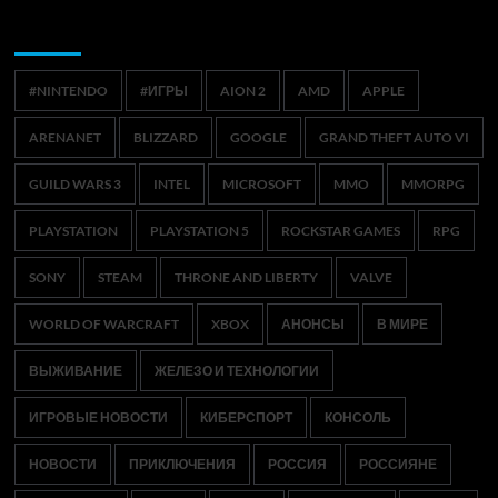
Метки
#NINTENDO
#ИГРЫ
AION 2
AMD
APPLE
ARENANET
BLIZZARD
GOOGLE
GRAND THEFT AUTO VI
GUILD WARS 3
INTEL
MICROSOFT
MMO
MMORPG
PLAYSTATION
PLAYSTATION 5
ROCKSTAR GAMES
RPG
SONY
STEAM
THRONE AND LIBERTY
VALVE
WORLD OF WARCRAFT
XBOX
АНОНСЫ
В МИРЕ
ВЫЖИВАНИЕ
ЖЕЛЕЗО И ТЕХНОЛОГИИ
ИГРОВЫЕ НОВОСТИ
КИБЕРСПОРТ
КОНСОЛЬ
НОВОСТИ
ПРИКЛЮЧЕНИЯ
РОССИЯ
РОССИЯНЕ