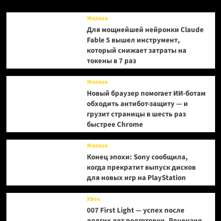
RF
Online
Железо
NEXT
Для мощнейшей нейронки Claude
Fable 5 вышел инструмент,
который снижает затраты на
токены в 7 раз
Железо
Новый браузер помогает ИИ-ботам
обходить антибот-защиту — и
грузит страницы в шесть раз
быстрее Chrome
Железо
Конец эпохи: Sony сообщила,
когда прекратит выпуск дисков
для новых игр на PlayStation
Xbox
007 First Light — успех после
долгих лет подготовки. Рецензия