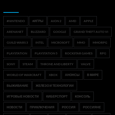
Метки
#NINTENDO
#ИГРЫ
AION 2
AMD
APPLE
ARENANET
BLIZZARD
GOOGLE
GRAND THEFT AUTO VI
GUILD WARS 3
INTEL
MICROSOFT
MMO
MMORPG
PLAYSTATION
PLAYSTATION 5
ROCKSTAR GAMES
RPG
SONY
STEAM
THRONE AND LIBERTY
VALVE
WORLD OF WARCRAFT
XBOX
АНОНСЫ
В МИРЕ
ВЫЖИВАНИЕ
ЖЕЛЕЗО И ТЕХНОЛОГИИ
ИГРОВЫЕ НОВОСТИ
КИБЕРСПОРТ
КОНСОЛЬ
НОВОСТИ
ПРИКЛЮЧЕНИЯ
РОССИЯ
РОССИЯНЕ