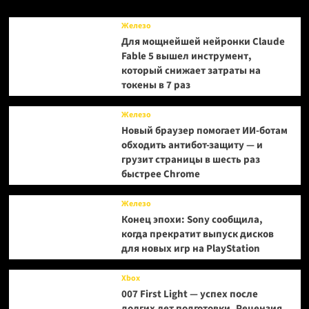
«Робокоп»
Железо
Для мощнейшей нейронки Claude
Fable 5 вышел инструмент,
который снижает затраты на
токены в 7 раз
Железо
Новый браузер помогает ИИ-ботам
обходить антибот-защиту — и
грузит страницы в шесть раз
быстрее Chrome
Железо
Конец эпохи: Sony сообщила,
когда прекратит выпуск дисков
для новых игр на PlayStation
Xbox
007 First Light — успех после
долгих лет подготовки. Рецензия