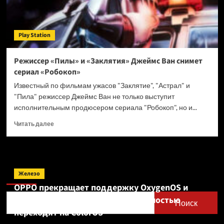
Play Station
Режиссер «Пилы» и «Заклятия» Джеймс Ван снимет
сериал «Робокоп»
Известный по фильмам ужасов "Заклятие", "Астрал" и
"Пила" режиссер Джеймс Ван не только выступит
исполнительным продюсером сериала "Робокоп", но и...
Прочитать
Читать далее
больше
о
Режиссер
«Пилы»
Поиск
и
Железо
«Заклятия»
OPPO прекращает поддержку OxygenOS и
Джеймс
Realme UI — OnePlus и realme полностью
Ван
Поиск
снимет
переходят на ColorOS
сериал