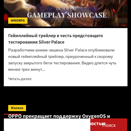
MMORPG
Геймплейный трейлер в честь предстоящего
тестирования Silver Palace
Разработчики аниме-экшена Silver Palace опубликовали
новый геймплейный трейлер, приуроченный к скорому
запуску закрытого бета-тестирования. Видео длится чуть
менее трех минут...
Прочитать
Читать далее
больше
о
Геймплейный
трейлер
Поиск
в
Железо
честь
OPPO прекращает поддержку OxygenOS и
предстоящего
Realme UI — OnePlus и realme полностью
тестирования
Поиск
Silver
переходят на ColorOS