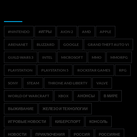
Метки
#NINTENDO
#ИГРЫ
AION 2
AMD
APPLE
ARENANET
BLIZZARD
GOOGLE
GRAND THEFT AUTO VI
GUILD WARS 3
INTEL
MICROSOFT
MMO
MMORPG
PLAYSTATION
PLAYSTATION 5
ROCKSTAR GAMES
RPG
SONY
STEAM
THRONE AND LIBERTY
VALVE
WORLD OF WARCRAFT
XBOX
АНОНСЫ
В МИРЕ
ВЫЖИВАНИЕ
ЖЕЛЕЗО И ТЕХНОЛОГИИ
ИГРОВЫЕ НОВОСТИ
КИБЕРСПОРТ
КОНСОЛЬ
НОВОСТИ
ПРИКЛЮЧЕНИЯ
РОССИЯ
РОССИЯНЕ