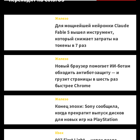
Palace
Железо
Для мощнейшей нейронки Claude
Fable 5 вышел инструмент,
который снижает затраты на
токены в 7 раз
Железо
Новый браузер помогает ИИ-ботам
обходить антибот-защиту — и
грузит страницы в шесть раз
быстрее Chrome
Железо
Конец эпохи: Sony сообщила,
когда прекратит выпуск дисков
для новых игр на PlayStation
Xbox