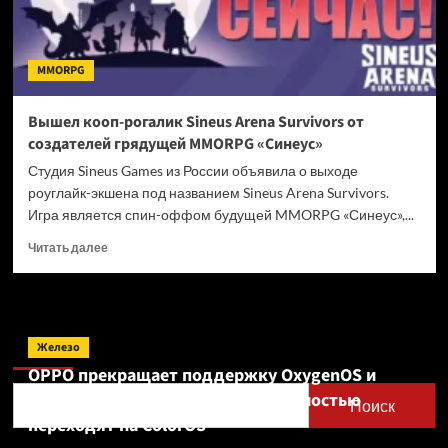
MMORPG
Вышел кооп-рогалик Sineus Arena Survivors от
создателей грядущей MMORPG «Синеус»
Студия Sineus Games из России объявила о выходе
роуглайк-экшена под названием Sineus Arena Survivors.
Игра является спин-оффом будущей MMORPG «Синеус»,...
Прочитать
Читать далее
больше
о
Вышел
кооп-
Поиск
рогалик
Железо
Sineus
OPPO прекращает поддержку OxygenOS и
Arena
Realme UI — OnePlus и realme полностью
Survivors
Поиск
от
переходят на ColorOS
создателей