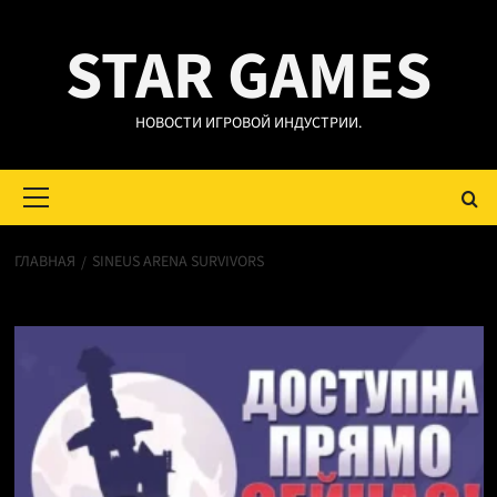
Перейти
STAR GAMES
к
содержимому
НОВОСТИ ИГРОВОЙ ИНДУСТРИИ.
Основное
меню
ГЛАВНАЯ
SINEUS ARENA SURVIVORS
Sineus Arena Survivors