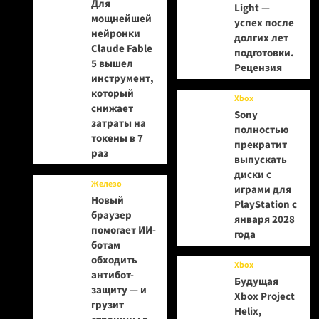
Для
Light —
мощнейшей
успех после
нейронки
долгих лет
Claude Fable
подготовки.
5 вышел
Рецензия
инструмент,
который
Xbox
снижает
Sony
затраты на
полностью
токены в 7
прекратит
раз
выпускать
диски с
Железо
играми для
Новый
PlayStation с
браузер
января 2028
помогает ИИ-
года
ботам
обходить
Xbox
антибот-
Будущая
защиту — и
Xbox Project
грузит
Helix,