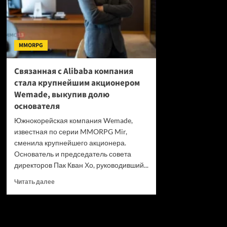
MMORPG
Связанная с Alibaba компания
стала крупнейшим акционером
Wemade, выкупив долю
основателя
Южнокорейская компания Wemade,
известная по серии MMORPG Mir,
сменила крупнейшего акционера.
Основатель и председатель совета
директоров Пак Кван Хо, руководивший...
Прочитать
Читать далее
больше
о
Связанная
с