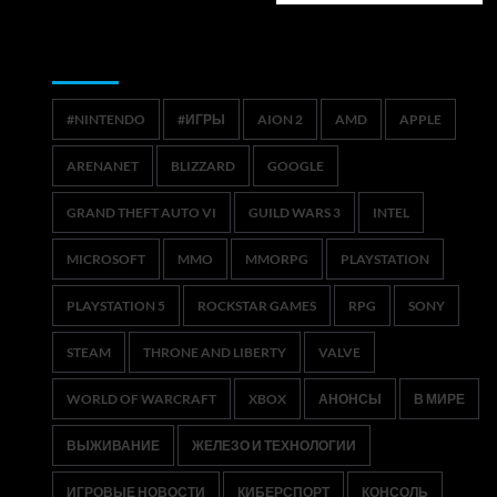
Метки
#NINTENDO
#ИГРЫ
AION 2
AMD
APPLE
ARENANET
BLIZZARD
GOOGLE
GRAND THEFT AUTO VI
GUILD WARS 3
INTEL
MICROSOFT
MMO
MMORPG
PLAYSTATION
PLAYSTATION 5
ROCKSTAR GAMES
RPG
SONY
STEAM
THRONE AND LIBERTY
VALVE
WORLD OF WARCRAFT
XBOX
АНОНСЫ
В МИРЕ
ВЫЖИВАНИЕ
ЖЕЛЕЗО И ТЕХНОЛОГИИ
ИГРОВЫЕ НОВОСТИ
КИБЕРСПОРТ
КОНСОЛЬ