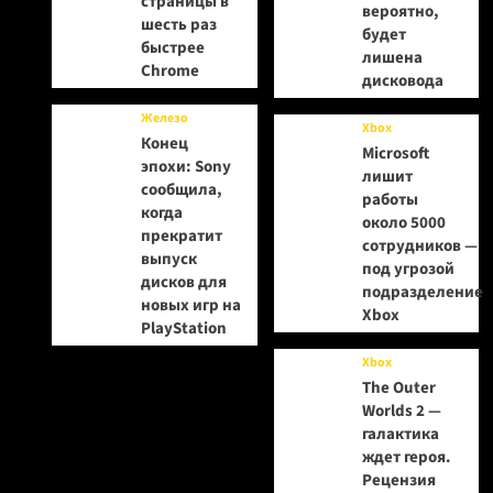
страницы в
вероятно,
шесть раз
будет
быстрее
лишена
Chrome
дисковода
Железо
Xbox
Конец
Microsoft
эпохи: Sony
лишит
сообщила,
работы
когда
около 5000
прекратит
сотрудников —
выпуск
под угрозой
дисков для
подразделение
новых игр на
Xbox
PlayStation
Xbox
The Outer
Worlds 2 —
галактика
ждет героя.
Рецензия