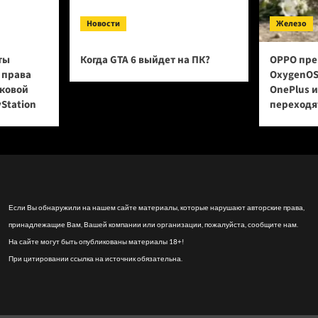
Новости
Железо
ты
Когда GTA 6 выйдет на ПК?
OPPO пре
 права
OxygenOS
сковой
OnePlus 
yStation
переходят
Если Вы обнаружили на нашем сайте материалы, которые нарушают авторские права,
принадлежащие Вам, Вашей компании или организации, пожалуйста, сообщите нам.
На сайте могут быть опубликованы материалы 18+!
При цитировании ссылка на источник обязательна.