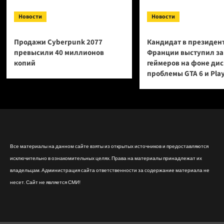
Новости
Новости
Продажи Cyberpunk 2077
Кандидат в президен
превысили 40 миллионов
Франции выступил за
копий
геймеров на фоне ди
проблемы GTA 6 и Pla
Все материалы на данном сайте взяты из открытых источников и предоставляются
исключительно в ознакомительных целях. Права на материалы принадлежат их
владельцам. Администрация сайта ответственности за содержание материала не
несет. Сайт не является СМИ!