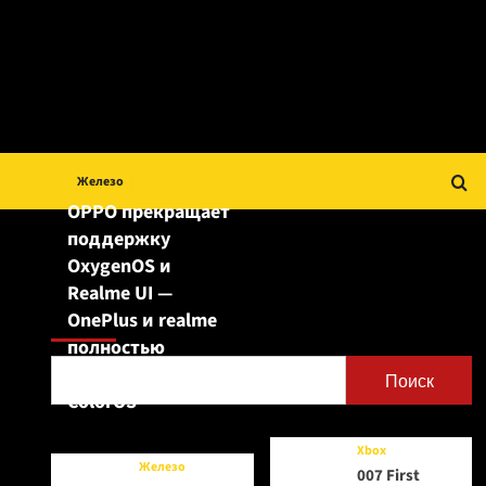
Железо
OPPO прекращает
поддержку
OxygenOS и
Realme UI —
Поиск
OnePlus и realme
полностью
переходят на
Поиск
ColorOS
Xbox
Железо
007 First