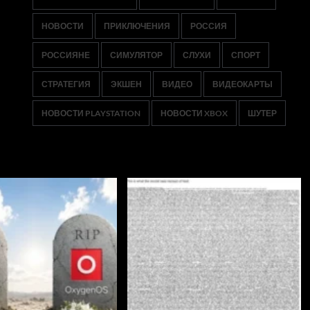
НОВОСТИ
ПРИКЛЮЧЕНИЯ
РОССИЯ
РОССИЯНЕ
СИМУЛЯТОР
СЛУХИ
СПОРТ
СТРАТЕГИЯ
ЭКШЕН
ВИДЕО
ВИДЕОКАРТЫ
НОВОСТИ PLAYSTATION
НОВОСТИ XBOX
ШУТЕР