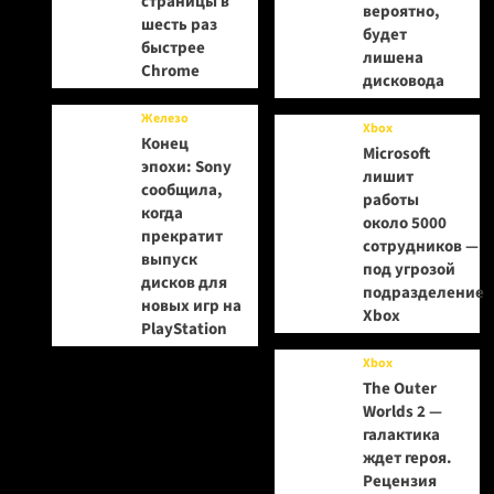
страницы в
вероятно,
шесть раз
будет
быстрее
лишена
Chrome
дисковода
Железо
Xbox
Конец
Microsoft
эпохи: Sony
лишит
сообщила,
работы
когда
около 5000
прекратит
сотрудников —
выпуск
под угрозой
дисков для
подразделение
новых игр на
Xbox
PlayStation
Xbox
The Outer
Worlds 2 —
галактика
ждет героя.
Рецензия