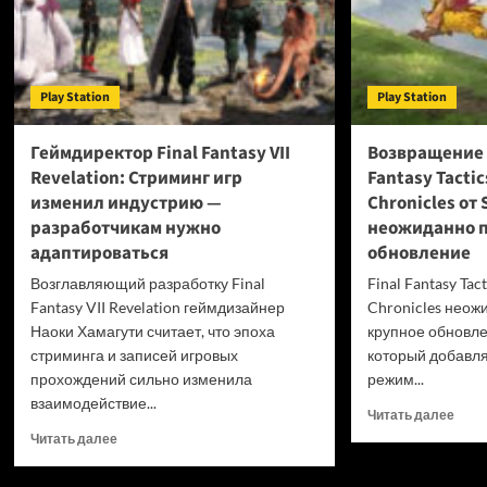
Play Station
Play Station
Геймдиректор Final Fantasy VII
Возвращение в
Revelation: Стриминг игр
Fantasy Tactics
изменил индустрию —
Chronicles от 
разработчикам нужно
неожиданно п
адаптироваться
обновление
Возглавляющий разработку Final
Final Fantasy Tact
Fantasy VII Revelation геймдизайнер
Chronicles неож
Наоки Хамагути считает, что эпоха
крупное обновлен
стриминга и записей игровых
который добавля
прохождений сильно изменила
режим...
взаимодействие...
Проч
Читать далее
боль
Прочитать
Читать далее
о
больше
Возв
о