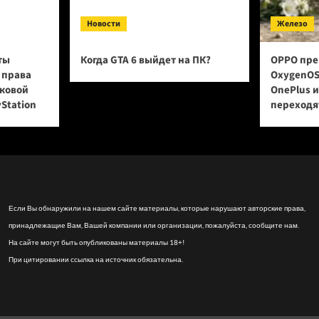
Новости
Железо
ты
Когда GTA 6 выйдет на ПК?
OPPO пре
 права
OxygenOS
сковой
OnePlus 
yStation
переходят
Если Вы обнаружили на нашем сайте материалы, которые нарушают авторские права,
принадлежащие Вам, Вашей компании или организации, пожалуйста, сообщите нам.
На сайте могут быть опубликованы материалы 18+!
При цитировании ссылка на источник обязательна.