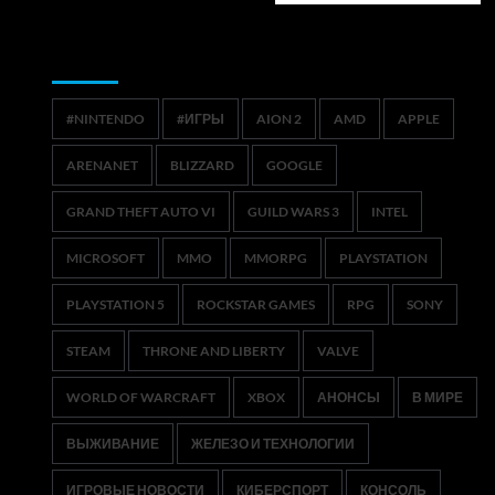
Метки
#NINTENDO
#ИГРЫ
AION 2
AMD
APPLE
ARENANET
BLIZZARD
GOOGLE
GRAND THEFT AUTO VI
GUILD WARS 3
INTEL
MICROSOFT
MMO
MMORPG
PLAYSTATION
PLAYSTATION 5
ROCKSTAR GAMES
RPG
SONY
STEAM
THRONE AND LIBERTY
VALVE
WORLD OF WARCRAFT
XBOX
АНОНСЫ
В МИРЕ
ВЫЖИВАНИЕ
ЖЕЛЕЗО И ТЕХНОЛОГИИ
ИГРОВЫЕ НОВОСТИ
КИБЕРСПОРТ
КОНСОЛЬ