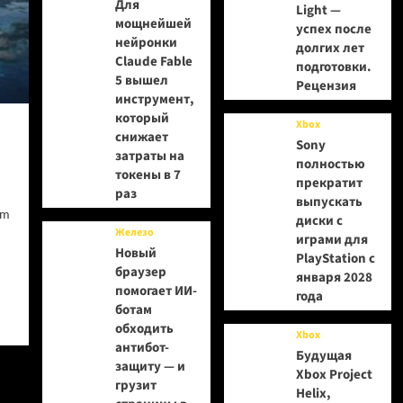
Для
Light —
мощнейшей
успех после
нейронки
долгих лет
Claude Fable
подготовки.
5 вышел
Рецензия
инструмент,
который
Xbox
снижает
Sony
затраты на
полностью
токены в 7
прекратит
раз
выпускать
am
диски с
Железо
играми для
Новый
PlayStation с
браузер
января 2028
помогает ИИ-
года
ботам
обходить
Xbox
антибот-
Будущая
защиту — и
Xbox Project
грузит
Helix,