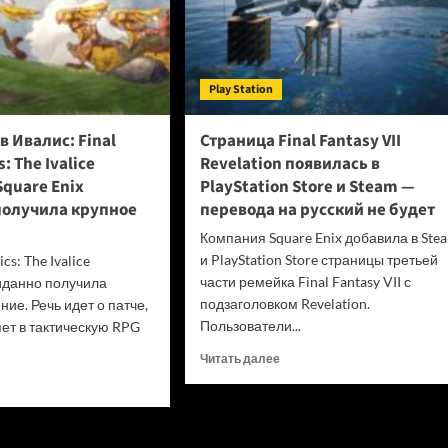
Play Station
 Ивалис: Final
Страница Final Fantasy VII
: The Ivalice
Revelation появилась в
Square Enix
PlayStation Store и Steam —
олучила крупное
перевода на русский не будет
Компания Square Enix добавила в Ste
и PlayStation Store страницы третьей
ics: The Ivalice
части ремейка Final Fantasy VII с
иданно получила
подзаголовком Revelation.
ие. Речь идет о патче,
Пользователи...
ет в тактическую RPG
Прочитать
Читать далее
больше
итать
о
ше
Страница
Final
ращение