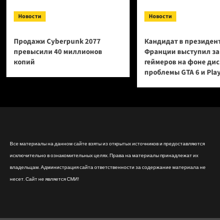
Новости
Новости
Продажи Cyberpunk 2077
Кандидат в президен
превысили 40 миллионов
Франции выступил за
копий
геймеров на фоне ди
проблемы GTA 6 и Pla
Все материалы на данном сайте взяты из открытых источников и предоставляются
исключительно в ознакомительных целях. Права на материалы принадлежат их
владельцам. Администрация сайта ответственности за содержание материала не
несет. Сайт не является СМИ!