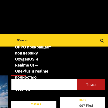
Железо
OPPO прекращает
поддержку
OxygenOS и
Realme UI —
Поиск
OnePlus и realme
полностью
переходят на
Поиск
ColorOS
Xbox
Железо
007 First