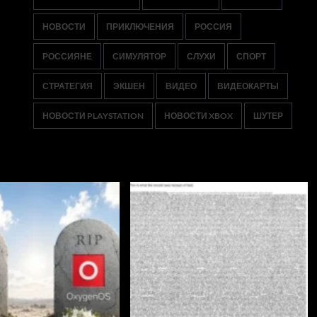
НОВОСТИ
ПРИКЛЮЧЕНИЯ
РОССИЯ
РОССИЯНЕ
СИМУЛЯТОР
СЛУХИ
СПОРТ
СТРАТЕГИЯ
ЭКШЕН
ВИДЕО
ВИДЕОКАРТЫ
НОВОСТИ PLAYSTATION
НОВОСТИ XBOX
ШУТЕР