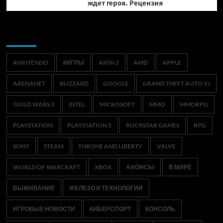
ждет героя. Рецензия
Метки
#NINTENDO
#ИГРЫ
AION 2
AMD
APPLE
ARENANET
BLIZZARD
GOOGLE
GRAND THEFT AUTO VI
GUILD WARS 3
INTEL
MICROSOFT
MMO
MMORPG
PLAYSTATION
PLAYSTATION 5
ROCKSTAR GAMES
RPG
SONY
STEAM
THRONE AND LIBERTY
VALVE
WORLD OF WARCRAFT
XBOX
АНОНСЫ
В МИРЕ
ВЫЖИВАНИЕ
ЖЕЛЕЗО И ТЕХНОЛОГИИ
ИГРОВЫЕ НОВОСТИ
КИБЕРСПОРТ
КОНСОЛЬ