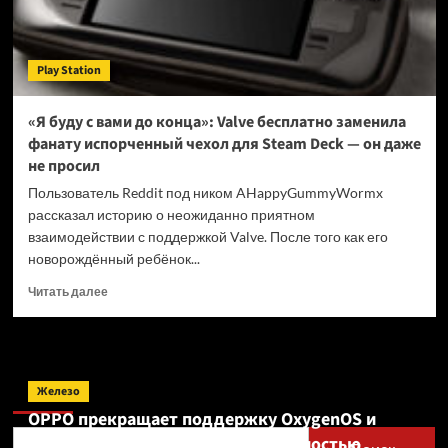
Play Station
«Я буду с вами до конца»: Valve бесплатно заменила
фанату испорченный чехол для Steam Deck — он даже
не просил
Пользователь Reddit под ником AHappyGummyWormx
рассказал историю о неожиданно приятном
взаимодействии с поддержкой Valve. После того как его
новорождённый ребёнок...
Прочитать
Читать далее
больше
о
«Я
буду
Поиск
с
Железо
вами
OPPO прекращает поддержку OxygenOS и
до
Realme UI — OnePlus и realme полностью
конца»: