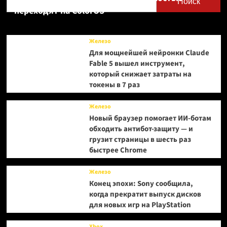
Поиск
Valve
переходят на ColorOS
бесплатно
заменила
фанату
Железо
испорченный
Для мощнейшей нейронки Claude
чехол
Fable 5 вышел инструмент,
для
который снижает затраты на
Steam
Deck
токены в 7 раз
—
он
Железо
даже
Новый браузер помогает ИИ-ботам
не
обходить антибот-защиту — и
просил
грузит страницы в шесть раз
быстрее Chrome
Железо
Конец эпохи: Sony сообщила,
когда прекратит выпуск дисков
для новых игр на PlayStation
Xbox