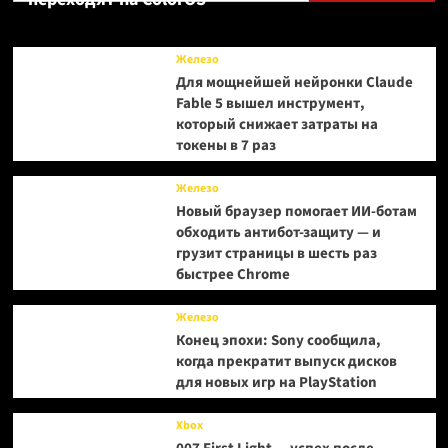
откровенные
наряды
—
Железо
привлекательнее,
Для мощнейшей нейронки Claude
чем
Fable 5 вышел инструмент,
были
который снижает затраты на
в
первой
токены в 7 раз
Stellar
Blade
Железо
Новый браузер помогает ИИ-ботам
обходить антибот-защиту — и
грузит страницы в шесть раз
быстрее Chrome
Железо
Конец эпохи: Sony сообщила,
когда прекратит выпуск дисков
для новых игр на PlayStation
Xbox