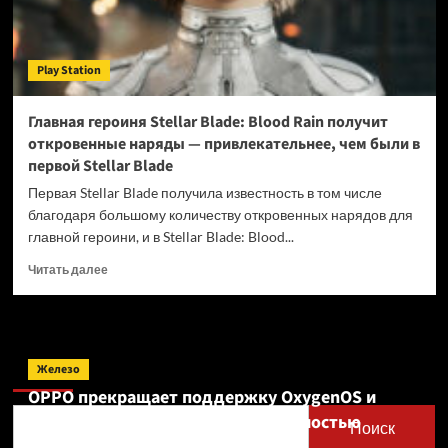
Play Station
Главная героиня Stellar Blade: Blood Rain получит
откровенные наряды — привлекательнее, чем были в
первой Stellar Blade
Первая Stellar Blade получила известность в том числе
благодаря большому количеству откровенных нарядов для
главной героини, и в Stellar Blade: Blood...
Прочитать
Читать далее
больше
о
Главная
героиня
Поиск
Stellar
Железо
Blade:
OPPO прекращает поддержку OxygenOS и
Blood
Realme UI — OnePlus и realme полностью
Rain
Поиск
получит
переходят на ColorOS