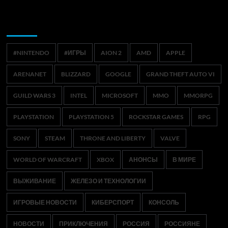
Метки
#NINTENDO
#ИГРЫ
AION 2
AMD
APPLE
ARENANET
BLIZZARD
GOOGLE
GRAND THEFT AUTO VI
GUILD WARS 3
INTEL
MICROSOFT
MMO
MMORPG
PLAYSTATION
PLAYSTATION 5
ROCKSTAR GAMES
RPG
SONY
STEAM
THRONE AND LIBERTY
VALVE
WORLD OF WARCRAFT
XBOX
АНОНСЫ
В МИРЕ
ВЫЖИВАНИЕ
ЖЕЛЕЗО И ТЕХНОЛОГИИ
ИГРОВЫЕ НОВОСТИ
КИБЕРСПОРТ
КОНСОЛЬ
НОВОСТИ
ПРИКЛЮЧЕНИЯ
РОССИЯ
РОССИЯНЕ