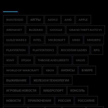
Метки
#NINTENDO
#ИГРЫ
AION 2
AMD
APPLE
ARENANET
BLIZZARD
GOOGLE
GRAND THEFT AUTO VI
GUILD WARS 3
INTEL
MICROSOFT
MMO
MMORPG
PLAYSTATION
PLAYSTATION 5
ROCKSTAR GAMES
RPG
SONY
STEAM
THRONE AND LIBERTY
VALVE
WORLD OF WARCRAFT
XBOX
АНОНСЫ
В МИРЕ
ВЫЖИВАНИЕ
ЖЕЛЕЗО И ТЕХНОЛОГИИ
ИГРОВЫЕ НОВОСТИ
КИБЕРСПОРТ
КОНСОЛЬ
НОВОСТИ
ПРИКЛЮЧЕНИЯ
РОССИЯ
РОССИЯНЕ