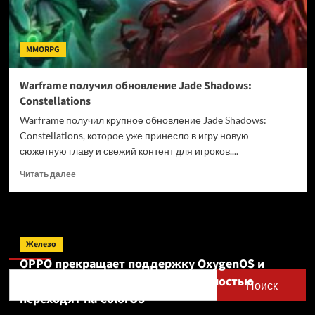
MMORPG
Warframe получил обновление Jade Shadows:
Constellations
Warframe получил крупное обновление Jade Shadows:
Constellations, которое уже принесло в игру новую
сюжетную главу и свежий контент для игроков....
Прочитать
Читать далее
больше
о
Warframe
получил
Поиск
обновление
Железо
Jade
OPPO прекращает поддержку OxygenOS и
Shadows:
Realme UI — OnePlus и realme полностью
Constellations
Поиск
переходят на ColorOS