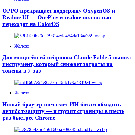
из
студии
OPPO прекращает поддержку OxygenOS и
на
Realme UI — OnePlus и realme полностью
фоне
переходят на ColorOS
критики
Directive
8020
и
Железо
Little
Nightmares
Для мощнейшей нейронки Claude Fable 5 вышел
III
инструмент, который снижает затраты на
токены в 7 раз
Железо
Новый браузер помогает ИИ-ботам обходить
антибот-защиту — и грузит страницы в шесть
раз быстрее Chrome