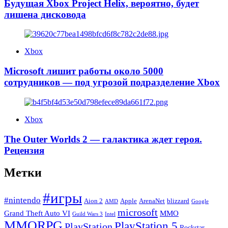
Будущая Xbox Project Helix, вероятно, будет
лишена дисковода
Xbox
Microsoft лишит работы около 5000
сотрудников — под угрозой подразделение Xbox
Xbox
The Outer Worlds 2 — галактика ждет героя.
Рецензия
Метки
#игры
#nintendo
Apple
blizzard
Aion 2
ArenaNet
AMD
Google
microsoft
Grand Theft Auto VI
MMO
Intel
Guild Wars 3
MMORPG
PlayStation 5
PlayStation
Rockstar