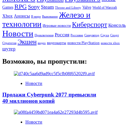
RPG
Sony
Steam
Games
Valve
World of Warcraft
Throne and Liberty
Железо и
Xbox
Анонсы
В мире
Выживание
технологии
Киберспорт
Консоль
Игровые новости
Новости
Россия
Приключения
Симулятор
Россияне
Слухи
Спорт
Экшен
видеокарты
новости PlayStation
Стратегия
видео
новости xbox
шутер
Возможно, вы пропустили:
Новости
Продажи Cyberpunk 2077 превысили
40 миллионов копий
Новости