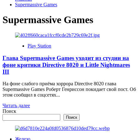
Supermassive Games
Supermassive Games
Play Station
Глава Supermassive Games уходит из студии на
фоне критики Directive 8020 и Little Nightmares
III
На фоне слабого приёма хоррора Directive 8020 глава
Supermassive Games Роберт Генриссон покидает свой пост. Об
этом сообщил в соцсетях...
Прочитать
Читать далее
больше
Поиск
о
Поиск
Глава
Supermassive
Games
Железо
уходит