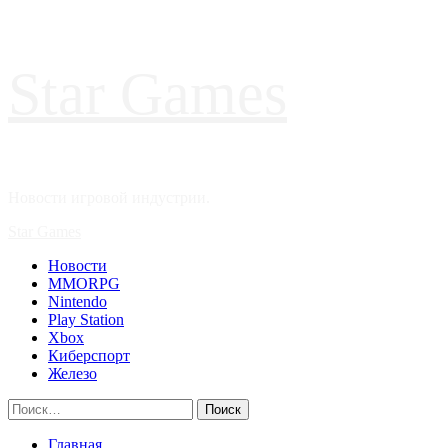
Перейти
Star Games
к
содержимому
Новости игровой индустрии.
Основное
Star Games
меню
Новости
MMORPG
Nintendo
Play Station
Xbox
Киберспорт
Железо
Найти:
Главная