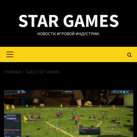
Перейти
STAR GAMES
к
содержимому
НОВОСТИ ИГРОВОЙ ИНДУСТРИИ.
Основное
меню
ГЛАВНАЯ
TABLETOP TAVERN
Tabletop Tavern