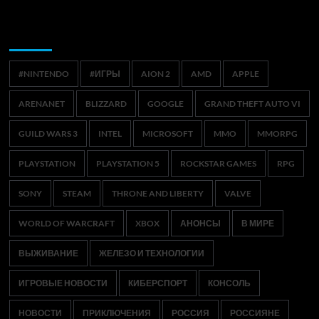
Метки
#NINTENDO
#ИГРЫ
AION 2
AMD
APPLE
ARENANET
BLIZZARD
GOOGLE
GRAND THEFT AUTO VI
GUILD WARS 3
INTEL
MICROSOFT
MMO
MMORPG
PLAYSTATION
PLAYSTATION 5
ROCKSTAR GAMES
RPG
SONY
STEAM
THRONE AND LIBERTY
VALVE
WORLD OF WARCRAFT
XBOX
АНОНСЫ
В МИРЕ
ВЫЖИВАНИЕ
ЖЕЛЕЗО И ТЕХНОЛОГИИ
ИГРОВЫЕ НОВОСТИ
КИБЕРСПОРТ
КОНСОЛЬ
НОВОСТИ
ПРИКЛЮЧЕНИЯ
РОССИЯ
РОССИЯНЕ