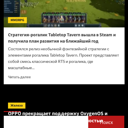
MMORPG
Стратегия-рогалик Tabletop Tavern вышла в Steam и
получила план развития на ближайший год
Состоялся релиз необычной фэнтезийной стратегии с
элементами рогалика Tabletop Tavern. Проект представляет
собой смесь классической RTS и рогалика, где
масштабные...
Прочитать
Читать далее
больше
о
Стратегия-
рогалик
Поиск
Tabletop
Железо
Tavern
OPPO прекращает поддержку OxygenOS и
вышла
Realme UI — OnePlus и realme полностью
в
Поиск
Steam
переходят на ColorOS