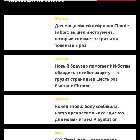
и
получила
план
Железо
развития
Для мощнейшей нейронки Claude
на
Fable 5 вышел инструмент,
ближайший
который снижает затраты на
год
токены в 7 раз
Железо
Новый браузер помогает ИИ-ботам
обходить антибот-защиту — и
грузит страницы в шесть раз
быстрее Chrome
Железо
Конец эпохи: Sony сообщила,
когда прекратит выпуск дисков
для новых игр на PlayStation
Xbox