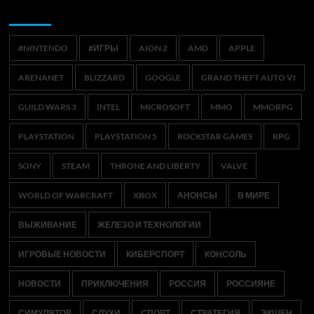
Метки
#NINTENDO
#ИГРЫ
AION 2
AMD
APPLE
ARENANET
BLIZZARD
GOOGLE
GRAND THEFT AUTO VI
GUILD WARS 3
INTEL
MICROSOFT
MMO
MMORPG
PLAYSTATION
PLAYSTATION 5
ROCKSTAR GAMES
RPG
SONY
STEAM
THRONE AND LIBERTY
VALVE
WORLD OF WARCRAFT
XBOX
АНОНСЫ
В МИРЕ
ВЫЖИВАНИЕ
ЖЕЛЕЗО И ТЕХНОЛОГИИ
ИГРОВЫЕ НОВОСТИ
КИБЕРСПОРТ
КОНСОЛЬ
НОВОСТИ
ПРИКЛЮЧЕНИЯ
РОССИЯ
РОССИЯНЕ
СИМУЛЯТОР
СЛУХИ
СПОРТ
СТРАТЕГИЯ
ЭКШЕН