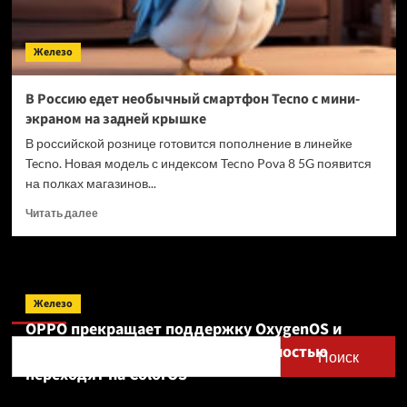
Железо
В Россию едет необычный смартфон Tecno с мини-
экраном на задней крышке
В российской рознице готовится пополнение в линейке
Tecno. Новая модель с индексом Tecno Pova 8 5G появится
на полках магазинов...
Прочитать
Читать далее
больше
о
В
Россию
Поиск
едет
Железо
необычный
OPPO прекращает поддержку OxygenOS и
смартфон
Realme UI — OnePlus и realme полностью
Tecno
Поиск
с
переходят на ColorOS
мини-
экраном