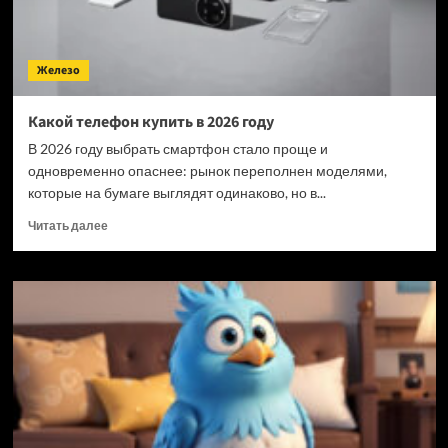
Железо
Какой телефон купить в 2026 году
В 2026 году выбрать смартфон стало проще и
одновременно опаснее: рынок переполнен моделями,
которые на бумаге выглядят одинаково, но в...
Прочитать
Читать далее
больше
о
Какой
телефон
купить
в
2026
году