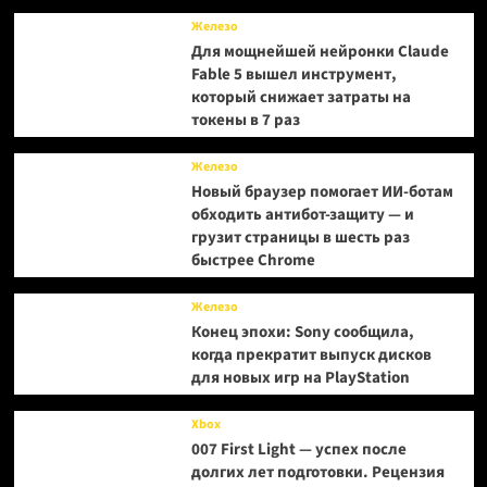
на
Железо
задней
Для мощнейшей нейронки Claude
крышке
Fable 5 вышел инструмент,
который снижает затраты на
токены в 7 раз
Железо
Новый браузер помогает ИИ-ботам
обходить антибот-защиту — и
грузит страницы в шесть раз
быстрее Chrome
Железо
Конец эпохи: Sony сообщила,
когда прекратит выпуск дисков
для новых игр на PlayStation
Xbox
007 First Light — успех после
долгих лет подготовки. Рецензия