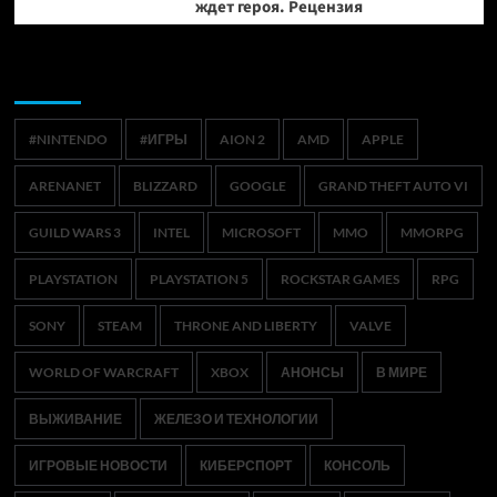
ждет героя. Рецензия
Метки
#NINTENDO
#ИГРЫ
AION 2
AMD
APPLE
ARENANET
BLIZZARD
GOOGLE
GRAND THEFT AUTO VI
GUILD WARS 3
INTEL
MICROSOFT
MMO
MMORPG
PLAYSTATION
PLAYSTATION 5
ROCKSTAR GAMES
RPG
SONY
STEAM
THRONE AND LIBERTY
VALVE
WORLD OF WARCRAFT
XBOX
АНОНСЫ
В МИРЕ
ВЫЖИВАНИЕ
ЖЕЛЕЗО И ТЕХНОЛОГИИ
ИГРОВЫЕ НОВОСТИ
КИБЕРСПОРТ
КОНСОЛЬ