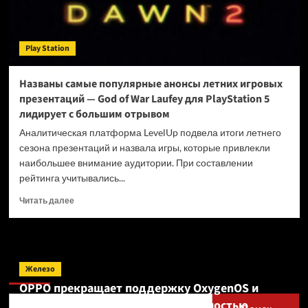
Play Station
Названы самые популярные анонсы летних игровых
презентаций — God of War Laufey для PlayStation 5
лидирует с большим отрывом
Аналитическая платформа LevelUp подвела итоги летнего
сезона презентаций и назвала игры, которые привлекли
наибольшее внимание аудитории. При составлении
рейтинга учитывались...
Прочитать
Читать далее
больше
о
Названы
самые
Поиск
популярные
Железо
анонсы
OPPO прекращает поддержку OxygenOS и
летних
Realme UI — OnePlus и realme полностью
игровых