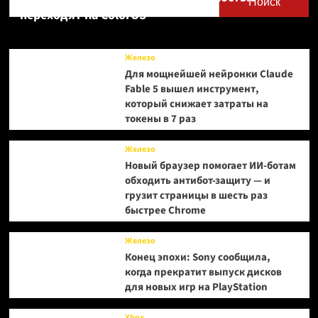
Поиск
презентаций
переходят на ColorOS
—
God
of
Железо
War
Для мощнейшей нейронки Claude
Laufey
Fable 5 вышел инструмент,
для
который снижает затраты на
PlayStation
5
токены в 7 раз
лидирует
с
Железо
большим
Новый браузер помогает ИИ-ботам
отрывом
обходить антибот-защиту — и
грузит страницы в шесть раз
быстрее Chrome
Железо
Конец эпохи: Sony сообщила,
когда прекратит выпуск дисков
для новых игр на PlayStation
Xbox