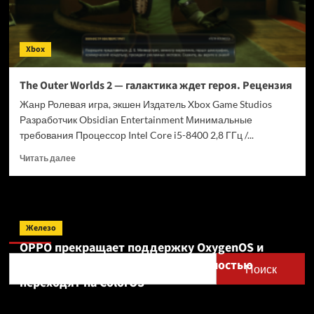
Xbox
The Outer Worlds 2 — галактика ждет героя. Рецензия
Жанр Ролевая игра, экшен Издатель Xbox Game Studios
Разработчик Obsidian Entertainment Минимальные
требования Процессор Intel Core i5-8400 2,8 ГГц /...
Прочитать
Читать далее
больше
о
The
Outer
Поиск
Worlds
Железо
2
OPPO прекращает поддержку OxygenOS и
—
Realme UI — OnePlus и realme полностью
галактика
Поиск
ждет
переходят на ColorOS
героя.
Рецензия