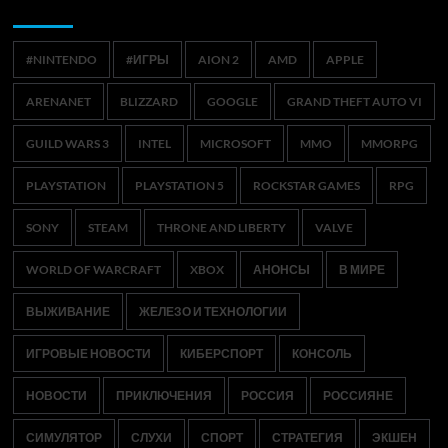
Метки
#NINTENDO
#ИГРЫ
AION 2
AMD
APPLE
ARENANET
BLIZZARD
GOOGLE
GRAND THEFT AUTO VI
GUILD WARS 3
INTEL
MICROSOFT
MMO
MMORPG
PLAYSTATION
PLAYSTATION 5
ROCKSTAR GAMES
RPG
SONY
STEAM
THRONE AND LIBERTY
VALVE
WORLD OF WARCRAFT
XBOX
АНОНСЫ
В МИРЕ
ВЫЖИВАНИЕ
ЖЕЛЕЗО И ТЕХНОЛОГИИ
ИГРОВЫЕ НОВОСТИ
КИБЕРСПОРТ
КОНСОЛЬ
НОВОСТИ
ПРИКЛЮЧЕНИЯ
РОССИЯ
РОССИЯНЕ
СИМУЛЯТОР
СЛУХИ
СПОРТ
СТРАТЕГИЯ
ЭКШЕН