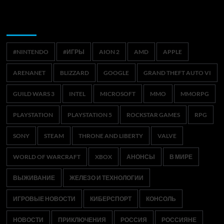
Метки
#NINTENDO
#ИГРЫ
AION 2
AMD
APPLE
ARENANET
BLIZZARD
GOOGLE
GRAND THEFT AUTO VI
GUILD WARS 3
INTEL
MICROSOFT
MMO
MMORPG
PLAYSTATION
PLAYSTATION 5
ROCKSTAR GAMES
RPG
SONY
STEAM
THRONE AND LIBERTY
VALVE
WORLD OF WARCRAFT
XBOX
АНОНСЫ
В МИРЕ
ВЫЖИВАНИЕ
ЖЕЛЕЗО И ТЕХНОЛОГИИ
ИГРОВЫЕ НОВОСТИ
КИБЕРСПОРТ
КОНСОЛЬ
НОВОСТИ
ПРИКЛЮЧЕНИЯ
РОССИЯ
РОССИЯНЕ