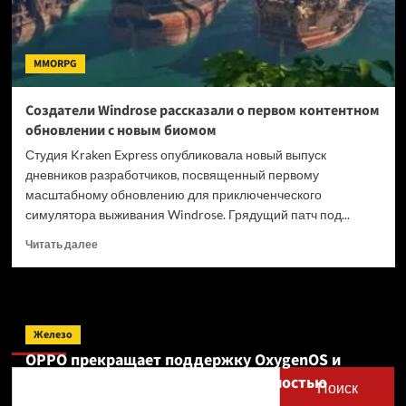
MMORPG
Создатели Windrose рассказали о первом контентном
обновлении с новым биомом
Студия Kraken Express опубликовала новый выпуск
дневников разработчиков, посвященный первому
масштабному обновлению для приключенческого
симулятора выживания Windrose. Грядущий патч под...
Прочитать
Читать далее
больше
о
Создатели
Windrose
Поиск
рассказали
Железо
о
OPPO прекращает поддержку OxygenOS и
первом
Realme UI — OnePlus и realme полностью
контентном
Поиск
обновлении
переходят на ColorOS