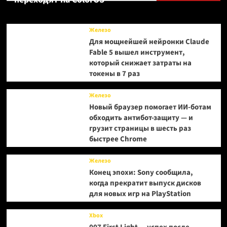
с
новым
биомом
Железо
Для мощнейшей нейронки Claude
Fable 5 вышел инструмент,
который снижает затраты на
токены в 7 раз
Железо
Новый браузер помогает ИИ-ботам
обходить антибот-защиту — и
грузит страницы в шесть раз
быстрее Chrome
Железо
Конец эпохи: Sony сообщила,
когда прекратит выпуск дисков
для новых игр на PlayStation
Xbox