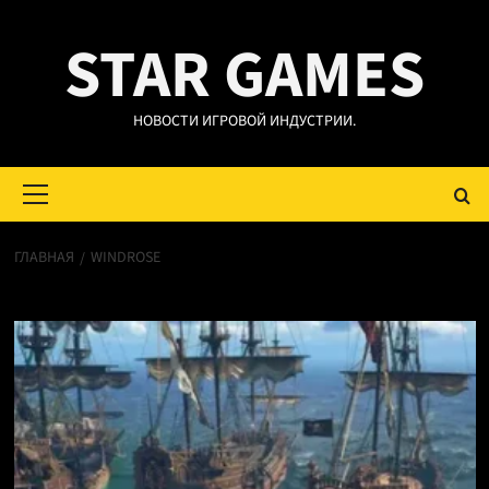
Перейти
STAR GAMES
к
содержимому
НОВОСТИ ИГРОВОЙ ИНДУСТРИИ.
Основное
меню
ГЛАВНАЯ
WINDROSE
Windrose