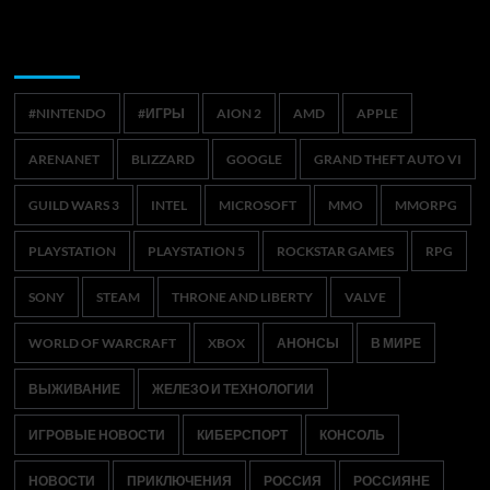
Метки
#NINTENDO
#ИГРЫ
AION 2
AMD
APPLE
ARENANET
BLIZZARD
GOOGLE
GRAND THEFT AUTO VI
GUILD WARS 3
INTEL
MICROSOFT
MMO
MMORPG
PLAYSTATION
PLAYSTATION 5
ROCKSTAR GAMES
RPG
SONY
STEAM
THRONE AND LIBERTY
VALVE
WORLD OF WARCRAFT
XBOX
АНОНСЫ
В МИРЕ
ВЫЖИВАНИЕ
ЖЕЛЕЗО И ТЕХНОЛОГИИ
ИГРОВЫЕ НОВОСТИ
КИБЕРСПОРТ
КОНСОЛЬ
НОВОСТИ
ПРИКЛЮЧЕНИЯ
РОССИЯ
РОССИЯНЕ