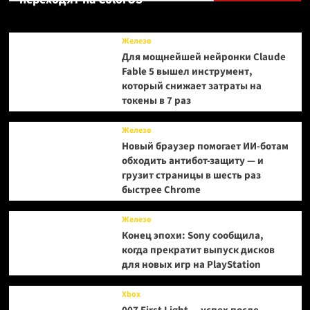
браузерной
MMORPG
World
Железо
of
Для мощнейшей нейронки Claude
Claudecraft
Fable 5 вышел инструмент,
который снижает затраты на
токены в 7 раз
Железо
Новый браузер помогает ИИ-ботам
обходить антибот-защиту — и
грузит страницы в шесть раз
быстрее Chrome
Железо
Конец эпохи: Sony сообщила,
когда прекратит выпуск дисков
для новых игр на PlayStation
Xbox