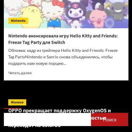
Nintendo
Nintendo анонсировала игру Hello Kitty and Friends:
Freeze Tag Party для Switch
Обложка: кадр из трейлера Hello Kitty and Friends: Freeze
Tag PartyNintendo и Sanrio снова объединились, чтобы
подарить нам новую порцию...
Прочитать
Читать далее
больше
о
Nintendo
анонсировала
Поиск
игру
Железо
Hello
OPPO прекращает поддержку OxygenOS и
Kitty
Realme UI — OnePlus и realme полностью
and
Поиск
Friends:
переходят на ColorOS
Freeze