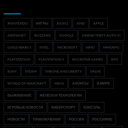
Метки
#NINTENDO
#ИГРЫ
AION 2
AMD
APPLE
ARENANET
BLIZZARD
GOOGLE
GRAND THEFT AUTO VI
GUILD WARS 3
INTEL
MICROSOFT
MMO
MMORPG
PLAYSTATION
PLAYSTATION 5
ROCKSTAR GAMES
RPG
SONY
STEAM
THRONE AND LIBERTY
VALVE
WORLD OF WARCRAFT
XBOX
АНОНСЫ
В МИРЕ
ВЫЖИВАНИЕ
ЖЕЛЕЗО И ТЕХНОЛОГИИ
ИГРОВЫЕ НОВОСТИ
КИБЕРСПОРТ
КОНСОЛЬ
НОВОСТИ
ПРИКЛЮЧЕНИЯ
РОССИЯ
РОССИЯНЕ