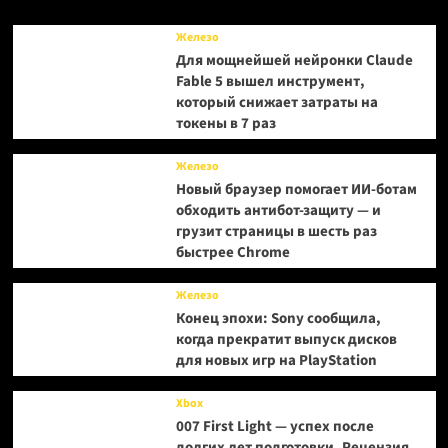
Tag
Party
Железо
для
Для мощнейшей нейронки Claude
Switch
Fable 5 вышел инструмент,
который снижает затраты на
токены в 7 раз
Железо
Новый браузер помогает ИИ-ботам
обходить антибот-защиту — и
грузит страницы в шесть раз
быстрее Chrome
Железо
Конец эпохи: Sony сообщила,
когда прекратит выпуск дисков
для новых игр на PlayStation
Xbox
007 First Light — успех после
долгих лет подготовки. Рецензия