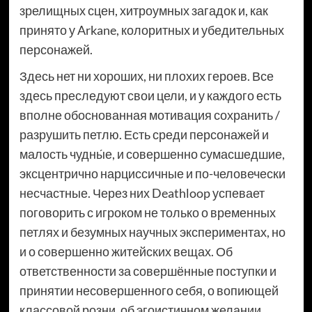
зрелищных сцен, хитроумных загадок и, как
принято у Arkane, колоритных и убедительных
персонажей.
Здесь нет ни хороших, ни плохих героев. Все
здесь преследуют свои цели, и у каждого есть
вполне обоснованная мотивация сохранить /
разрушить петлю. Есть среди персонажей и
малость чудны́е, и совершенно сумасшедшие,
эксцентрично нарциссичные и по-человечески
несчастные. Через них Deathloop успевает
поговорить с игроком не только о временных
петлях и безумных научных экспериментах, но
и о совершенно житейских вещах. Об
ответственности за совершённые поступки и
принятии несовершенного себя, о вопиющей
классовой розни, об эгоистичном желании