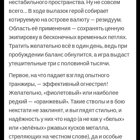
нестабильного пространства. Ну не совсем
всего… В ходе вылазок герой собирает
котируемую на острове валюту — резидуум.
Область её применения — сохранять ценную
экипировку в бесконечных временных петлях.
Тратить желательно всё в один день, ведь при
пробуждении баланс обнулится, а игра выдаст
утешительные три с половиной тысячи.
Первое, на что падает взгляд опытного
транжиры, — эффективный огнестрел!
Желательно, «фиолетовый» или наиболее
редкий — «оранжевый». Такие стволы и в бою
некстати не заклинят, и выглядят стильно, и
надёжность у них что надо (а не как у «белых»
или «зелёных» ржавых кусков металла,
стреляющих на честном слове), да и особые