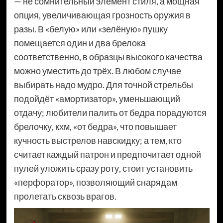
— не сомнительный элемент стиля, а мощная
опция, увеличивающая грозность оружия в
разы. В «белую» или «зелёную» пушку
помещается один и два брелока
соответственно, в образцы высокого качества
можно уместить до трёх. В любом случае
выбирать надо мудро. Для точной стрельбы
подойдёт «амортизатор», уменьшающий
отдачу; любители палить от бедра порадуются
брелочку, кхм, «от бедра», что повышает
кучность выстрелов навскидку; а тем, кто
считает каждый патрон и предпочитает одной
пулей уложить сразу роту, стоит установить
«перфоратор», позволяющий снарядам
пролетать сквозь врагов.