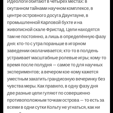
Идеологи обитают в четырёх местах: в
окутанном тайнами научном комплексе, в
центре островного досуга Даунтауне, в
промышленной Карловой бухте и на
живописной скале Фристад. Цели находятся
там не постоянно, а лишь в определённую фазу
дня: кто-то с утра пораньше в игорном
заведении околачивается; кто-то в полдень
устраивает масштабные ролевые игры; кому-то
время после полудня — самое то для научных
экспериментов; а вечером кое-кому кажется
уместным закатить грандиозную вечеринку без
чувства меры. Как правило, в одну фазу дня
две разные цели гуляют по совершенно
противоположным точкам острова — то есть за
всеми в одни сутки Кольту не угнаться, как ни