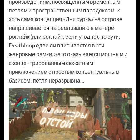
произведениям, посвящённым временным
петлям и пространственным парадоксам. И
хоть сама концепция «Дня сурка» на острове
напрашивается на реализацию в манере
роглайк (или роглайт, если угодно), по сути,
Deathloop едва ли вписывается в эти
жанровые рамки. Зато оказывается мощным и
сконцентрированным сюжетным
приключением с простым концептуальным
базисом: петля неразрывна…