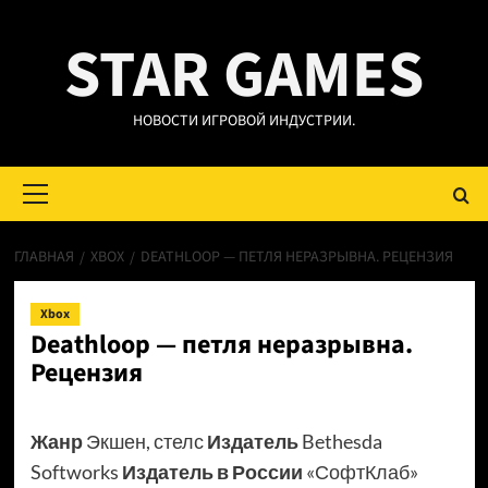
Перейти
STAR GAMES
к
содержимому
НОВОСТИ ИГРОВОЙ ИНДУСТРИИ.
Основное
меню
ГЛАВНАЯ
XBOX
DEATHLOOP — ПЕТЛЯ НЕРАЗРЫВНА. РЕЦЕНЗИЯ
Xbox
Deathloop — петля неразрывна.
Рецензия
Жанр
Экшен, стелс
Издатель
Bethesda
Softworks
Издатель в России
«СофтКлаб»