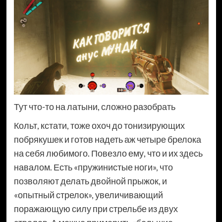
Тут что-то на латыни, сложно разобрать
Кольт, кстати, тоже охоч до тонизирующих
побрякушек и готов надеть аж четыре брелока
на себя любимого. Повезло ему, что и их здесь
навалом. Есть «пружинистые ноги», что
позволяют делать двойной прыжок, и
«опытный стрелок», увеличивающий
поражающую силу при стрельбе из двух