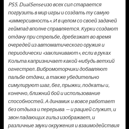
PS5. DualSense изо всех сил старается
погрузить в мир игры и создать ту самую
«иммерсивность». И в целом со своей задачей
геймпад вполне справляется. Курки создают
отдачу при стрельбе, дребезжат во время
очередей из автоматического оружия и
периодически «заклинивают», если в руках
Кольта капризничает какой-нибудь ветхий
огнестрел. Вибромоторчики добавляют
пальбе отдачи, а также убедительно
симулируют шаг, бег, прыжки, подкаты и,
конечно, ближний бой и использование
способностей. А динамик и вовсе работает
без отдыха и перерыва — и рацией служит, и
звон падающих гильз изображает, и
различные звуки окружения и взаимодействия