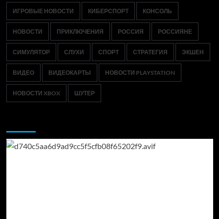
ИГРОВЫЕ НОВОСТИ
КИБЕРСПОРТ
КОНСОЛЬ
НОВОСТИ
ПРИКЛЮЧЕНИЯ
РОССИЯ
РОССИЯНЕ
СИМУЛЯТОР
СЛУХИ
СПОРТ
СТРАТЕГИЯ
ЭКШЕН
ВИДЕО
ВИДЕОКАРТЫ
НОВОСТИ PLAYSTATION
НОВОСТИ XBOX
ШУТЕР
Возможно, вы пропустили: