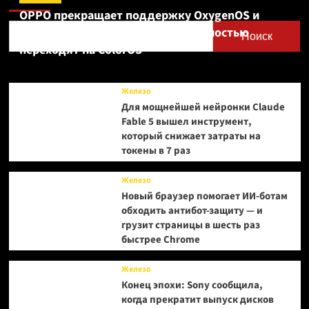
OPPO прекращает поддержку OxygenOS и
Realme UI — OnePlus и realme полностью
Поиск
переходят на ColorOS
Железо
Для мощнейшей нейронки Claude
Fable 5 вышел инструмент,
который снижает затраты на
токены в 7 раз
Железо
Новый браузер помогает ИИ-ботам
обходить антибот-защиту — и
грузит страницы в шесть раз
быстрее Chrome
Железо
Конец эпохи: Sony сообщила,
когда прекратит выпуск дисков