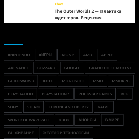
Xbox
The Outer Worlds 2 — галактика
ждет героя. Рецензия
Метки
#NINTENDO
#ИГРЫ
AION 2
AMD
APPLE
ARENANET
BLIZZARD
GOOGLE
GRAND THEFT AUTO VI
GUILD WARS 3
INTEL
MICROSOFT
MMO
MMORPG
PLAYSTATION
PLAYSTATION 5
ROCKSTAR GAMES
RPG
SONY
STEAM
THRONE AND LIBERTY
VALVE
WORLD OF WARCRAFT
XBOX
АНОНСЫ
В МИРЕ
ВЫЖИВАНИЕ
ЖЕЛЕЗО И ТЕХНОЛОГИИ