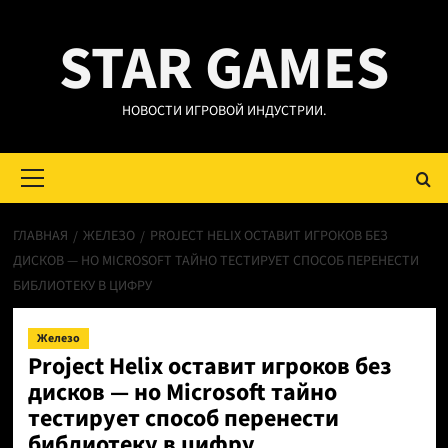
Перейти
STAR GAMES
к
содержимому
НОВОСТИ ИГРОВОЙ ИНДУСТРИИ.
Основное
меню
ГЛАВНАЯ
ЖЕЛЕЗО
PROJECT HELIX ОСТАВИТ ИГРОКОВ БЕЗ
ДИСКОВ — НО MICROSOFT ТАЙНО ТЕСТИРУЕТ СПОСОБ ПЕРЕНЕСТИ
БИБЛИОТЕКУ В ЦИФРУ
Железо
Project Helix оставит игроков без
дисков — но Microsoft тайно
тестирует способ перенести
библиотеку в цифру