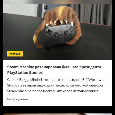
в
истории
компьютер
NVIDIA
запитали
напрямую
от
ядерного
реактора
Железо
Steam Machine разочаровала бывшего президента
PlayStation Studios
Сюхей Ёсида (Shuhei Yoshida), экс-президент SIE Worldwide
Studios и ветеран индустрии, поделился жёсткой оценкой
Steam Machine после нескольких часов использования....
Прочитать
Читать далее
больше
о
Steam