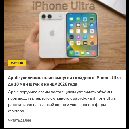
Machine
разочаровала
бывшего
президента
PlayStation
Studios
Железо
Apple увеличила план выпуска складного iPhone Ultra
до 10 млн штук к концу 2026 года
Apple поручила своим поставщикам увеличить объёмы
производства первого складного смартфона iPhone Ultra,
рассчитывая на высокий спрос и успех нового форм-
фактора....
Прочитать
Читать далее
больше