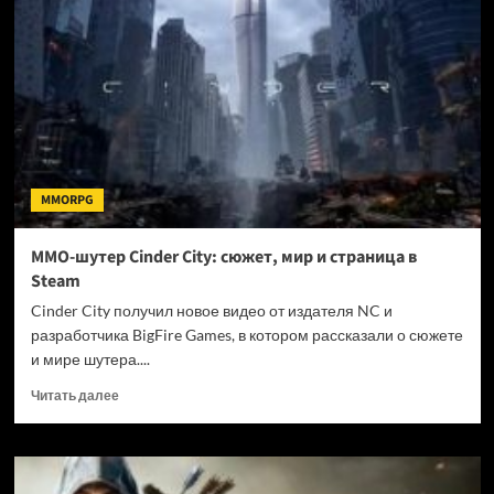
ретро-
стиле
Dimraeth
получила
дату
релиза
MMORPG
MMO-шутер Cinder City: сюжет, мир и страница в
Steam
Cinder City получил новое видео от издателя NC и
разработчика BigFire Games, в котором рассказали о сюжете
и мире шутера....
Прочитать
Читать далее
больше
о
MMO-
шутер