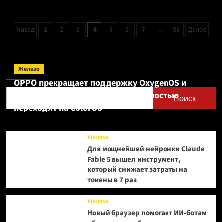
о
Apple
увеличила
Пагинация
Назад
1
2
3
5
6
7
58
Далее
4
…
план
записей
выпуска
складного
iPhone
Поиск
Ultra
Железо
до
OPPO прекращает поддержку OxygenOS и
10
Realme UI — OnePlus и realme полностью
млн
Поиск
переходят на ColorOS
штук
к
концу
2026
Железо
года
Для мощнейшей нейронки Claude
Fable 5 вышел инструмент,
который снижает затраты на
токены в 7 раз
Железо
Новый браузер помогает ИИ-ботам