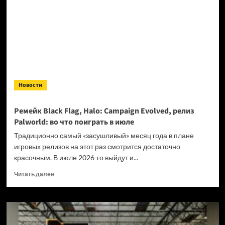
в Meccha
Chameleon:
гайд
Новости
Ремейк Black Flag, Halo: Campaign Evolved, релиз
Palworld: во что поиграть в июле
Традиционно самый «засушливый» месяц года в плане
игровых релизов на этот раз смотрится достаточно
красочным. В июле 2026-го выйдут и...
Прочитать
Читать далее
больше
о
Ремейк
Black
Flag,