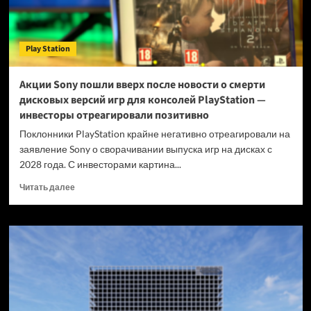
Play Station
Акции Sony пошли вверх после новости о смерти
дисковых версий игр для консолей PlayStation —
инвесторы отреагировали позитивно
Поклонники PlayStation крайне негативно отреагировали на
заявление Sony о сворачивании выпуска игр на дисках с
2028 года. С инвесторами картина...
Прочитать
Читать далее
больше
о
Акции
Sony
пошли
вверх
после
новости
о