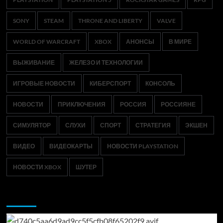
SONY
STEAM
THRONE AND LIBERTY
VALVE
WORLD OF WARCRAFT
XBOX
АНОНСЫ
В МИРЕ
ВЫЖИВАНИЕ
ЖЕЛЕЗО И ТЕХНОЛОГИИ
ИГРОВЫЕ НОВОСТИ
КИБЕРСПОРТ
КОНСОЛЬ
НОВОСТИ
ПРИКЛЮЧЕНИЯ
РОССИЯ
РОССИЯНЕ
СИМУЛЯТОР
СЛУХИ
СПОРТ
СТРАТЕГИЯ
ЭКШЕН
ВИДЕО
ВИДЕОКАРТЫ
НОВОСТИ PLAYSTATION
НОВОСТИ XBOX
ШУТЕР
Возможно, вы пропустили: