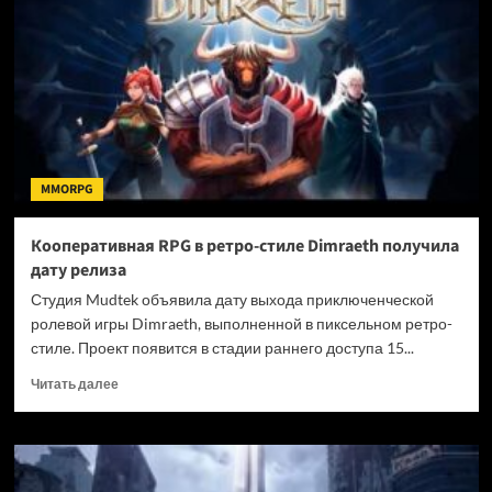
с
кооперативом
K-
POP
Rising:
Dream
to
Shine
MMORPG
Кооперативная RPG в ретро-стиле Dimraeth получила
дату релиза
Студия Mudtek объявила дату выхода приключенческой
ролевой игры Dimraeth, выполненной в пиксельном ретро-
стиле. Проект появится в стадии раннего доступа 15...
Прочитать
Читать далее
больше
о
Кооперативная
RPG
в