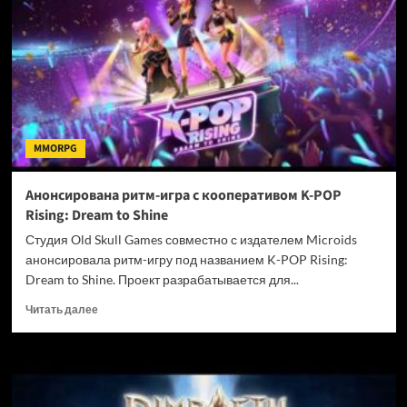
первом
контентном
обновлении
с
новым
биомом
MMORPG
Анонсирована ритм-игра с кооперативом K-POP
Rising: Dream to Shine
Студия Old Skull Games совместно с издателем Microids
анонсировала ритм-игру под названием K-POP Rising:
Dream to Shine. Проект разрабатывается для...
Прочитать
Читать далее
больше
о
Анонсирована
ритм-
игра