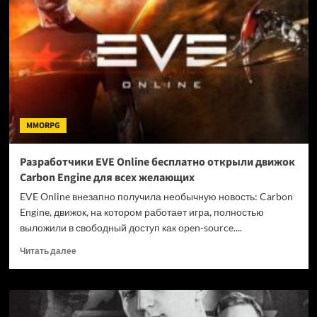
первый
сезон
TESO
в
июле
MMORPG
Разработчики EVE Online бесплатно открыли движок
Carbon Engine для всех желающих
EVE Online внезапно получила необычную новость: Carbon
Engine, движок, на котором работает игра, полностью
выложили в свободный доступ как open-source....
Прочитать
Читать далее
больше
о
Разработчики
EVE
Online