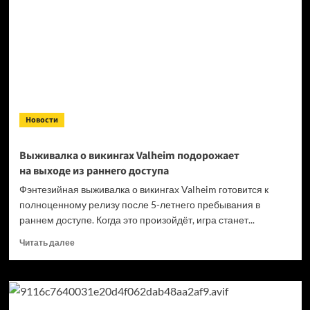
Новости
Выживалка о викингах Valheim подорожает
на выходе из раннего доступа
Фэнтезийная выживалка о викингах Valheim готовится к
полноценному релизу после 5-летнего пребывания в
раннем доступе. Когда это произойдёт, игра станет...
Прочитать
Читать далее
больше
о
Выживалка
о викингах
Valheim