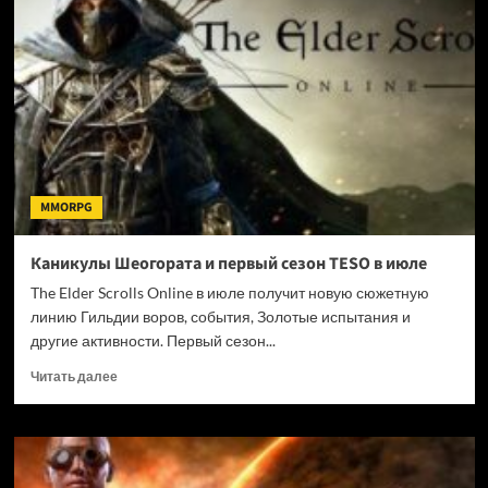
Cinder
City:
сюжет,
мир
и
страница
в
Steam
MMORPG
Каникулы Шеогората и первый сезон TESO в июле
The Elder Scrolls Online в июле получит новую сюжетную
линию Гильдии воров, события, Золотые испытания и
другие активности. Первый сезон...
Прочитать
Читать далее
больше
о
Каникулы
Шеогората
и