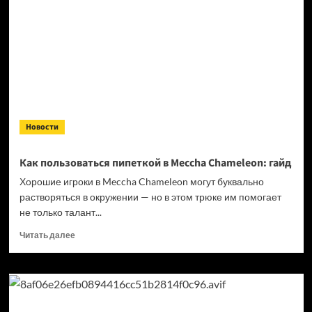
подорожает
на выходе
из раннего
доступа
Новости
Как пользоваться пипеткой в Meccha Chameleon: гайд
Хорошие игроки в Meccha Chameleon могут буквально
растворяться в окружении — но в этом трюке им помогает
не только талант...
Прочитать
Читать далее
больше
о
Как
пользоваться
пипеткой