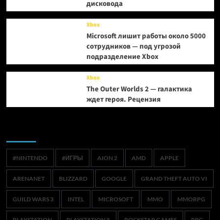
дисковода
Xbox
Microsoft лишит работы около 5000
сотрудников — под угрозой
подразделение Xbox
Xbox
The Outer Worlds 2 — галактика
ждет героя. Рецензия
Метки
#NINTENDO
#ИГРЫ
AION 2
AMD
APPLE
ARENANET
BLIZZARD
GOOGLE
GRAND THEFT AUTO VI
GUILD WARS 3
INTEL
MICROSOFT
MMO
MMORPG
PLAYSTATION
PLAYSTATION 5
ROCKSTAR GAMES
RPG