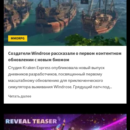
новых
сотрудников
и
повысила
разработчикам
зарплаты
MMORPG
Создатели Windrose рассказали о первом контентном
обновлении с новым биомом
Студия Kraken Express опубликовала новый выпуск
дневников разработчиков, посвященный первому
масштабному обновлению для приключенческого
симулятора выживания Windrose. Грядущий патч под...
Прочитать
Читать далее
больше
о
Создатели
Windrose
рассказали
о