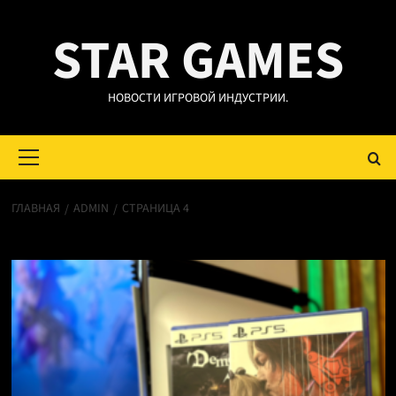
Перейти
STAR GAMES
к
содержимому
НОВОСТИ ИГРОВОЙ ИНДУСТРИИ.
Основное
меню
ГЛАВНАЯ
ADMIN
СТРАНИЦА 4
admin