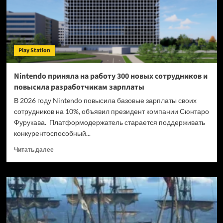
смерти
дисковых
версий
игр
для
Play Station
консолей
PlayStation
—
Nintendo приняла на работу 300 новых сотрудников и
инвесторы
повысила разработчикам зарплаты
отреагировали
позитивно
В 2026 году Nintendo повысила базовые зарплаты своих
сотрудников на 10%, объявил президент компании Сюнтаро
Фурукава. Платформодержатель старается поддерживать
конкурентоспособный...
Прочитать
Читать далее
больше
о
Nintendo
приняла
на
работу
300