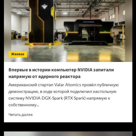
Halo:
Campaign
Evolved,
релиз
Palworld:
во что
поиграть
в июле
Железо
Впервые в истории компьютер NVIDIA запитали
напрямую от ядерного реактора
Американский стартап Valar Atomics провёл публичную
демонстрацию, в ходе которой подключил настольную
систему NVIDIA DGX-Spark (RTX Spark) напрямую к
собственному...
Прочитать
Читать далее
больше
о
Впервые