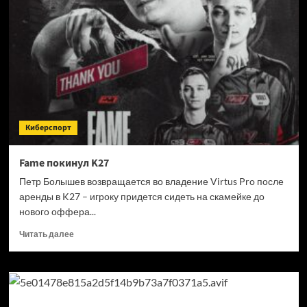
бесплатно
открыли
движок
Carbon
Engine
для
всех
желающих
Киберспорт
Fame покинул K27
Петр Болышев возвращается во владение Virtus Pro после
аренды в K27 – игроку придется сидеть на скамейке до
нового оффера...
Прочитать
Читать далее
больше
о
Fame
покинул
K27