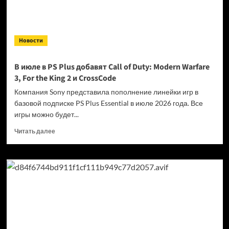
Новости
В июле в PS Plus добавят Call of Duty: Modern Warfare
3, For the King 2 и CrossCode
Компания Sony представила пополнение линейки игр в
базовой подписке PS Plus Essential в июле 2026 года. Все
игры можно будет...
Прочитать
Читать далее
больше
о
В июле
в PS Plus
добавят
Call
of Duty:
Modern
Warfare
3, For