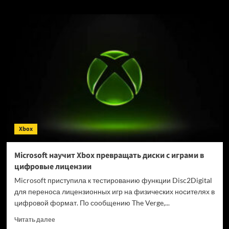
о
Загадочный
хоррор
OD
от
Кодзимы
не
попал
в
число
жертв
Microsoft
—
Xbox
«по
крайней
мере,
Microsoft научит Xbox превращать диски с играми в
пока»
цифровые лицензии
Microsoft приступила к тестированию функции Disc2Digital
для переноса лицензионных игр на физических носителях в
цифровой формат. По сообщению The Verge,...
Прочитать
Читать далее
больше