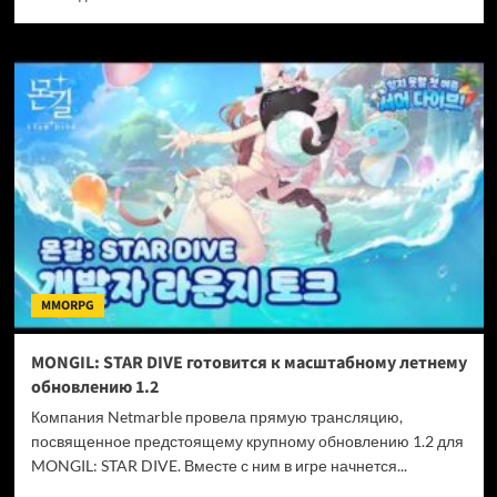
больше
о
Sony
выпустила
новое
обновление
для
PS5,
но
искать
громкие
«фишки»
в
этот
MMORPG
раз
бесполезно
MONGIL: STAR DIVE готовится к масштабному летнему
обновлению 1.2
Компания Netmarble провела прямую трансляцию,
посвященное предстоящему крупному обновлению 1.2 для
MONGIL: STAR DIVE. Вместе с ним в игре начнется...