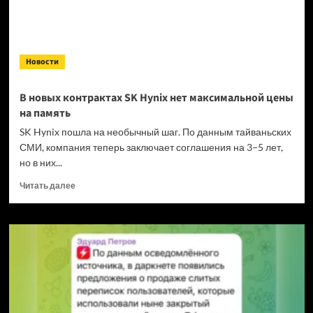
the
King
2 и CrossCode
Новости
В новых контрактах SK Hynix нет максимальной цены
на память
SK Hynix пошла на необычный шаг. По данным тайваньских
СМИ, компания теперь заключает соглашения на 3−5 лет,
но в них...
Прочитать
Читать далее
больше
о
В новых
контрактах SK
Hynix
нет
максимальной
цены
на память