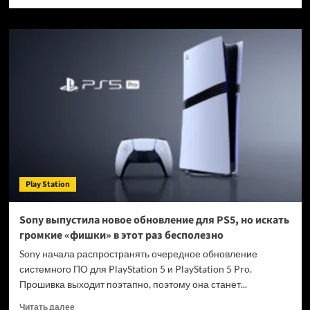
больше
о
Игры
для
подписчиков
PlayStation
Plus
Essential
на
июль
2026
года
раскрыты:
Чем
Play Station
порадует
Sony
Sony выпустила новое обновление для PS5, но искать
громкие «фишки» в этот раз бесполезно
Sony начала распространять очередное обновление
системного ПО для PlayStation 5 и PlayStation 5 Pro.
Прошивка выходит поэтапно, поэтому она станет...
Прочитать
Читать далее