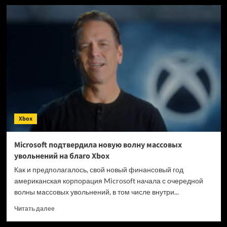
Один
пользователь
ChatGPT
сгенерировал
тысячи
фанфиков
про
роды
героини
Doki
Doki
—
Xbox
и
попал
в
Microsoft подтвердила новую волну массовых
научное
увольнений на благо Xbox
исследование
Как и предполагалось, свой новый финансовый год
американская корпорация Microsoft начала с очередной
волны массовых увольнений, в том числе внутри...
Прочитать
Читать далее
больше
о