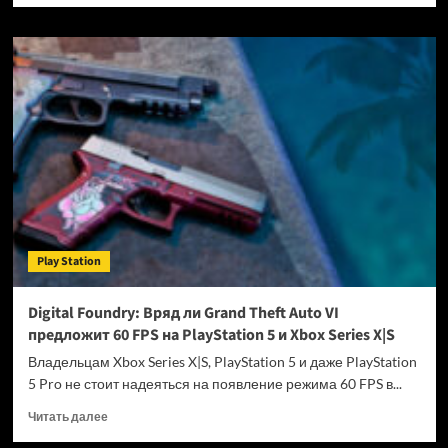
о
Microsoft
научит
Xbox
превращать
диски
с
играми
в
цифровые
лицензии
Play Station
Digital Foundry: Вряд ли Grand Theft Auto VI
предложит 60 FPS на PlayStation 5 и Xbox Series X|S
Владельцам Xbox Series X|S, PlayStation 5 и даже PlayStation
5 Pro не стоит надеяться на появление режима 60 FPS в...
Прочитать
Читать далее
больше