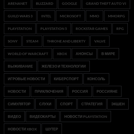
ARENANET
BLIZZARD
GOOGLE
GRAND THEFT AUTO VI
GUILD WARS 3
INTEL
MICROSOFT
MMO
MMORPG
PLAYSTATION
PLAYSTATION 5
ROCKSTAR GAMES
RPG
SONY
STEAM
THRONE AND LIBERTY
VALVE
WORLD OF WARCRAFT
XBOX
АНОНСЫ
В МИРЕ
ВЫЖИВАНИЕ
ЖЕЛЕЗО И ТЕХНОЛОГИИ
ИГРОВЫЕ НОВОСТИ
КИБЕРСПОРТ
КОНСОЛЬ
НОВОСТИ
ПРИКЛЮЧЕНИЯ
РОССИЯ
РОССИЯНЕ
СИМУЛЯТОР
СЛУХИ
СПОРТ
СТРАТЕГИЯ
ЭКШЕН
ВИДЕО
ВИДЕОКАРТЫ
НОВОСТИ PLAYSTATION
НОВОСТИ XBOX
ШУТЕР