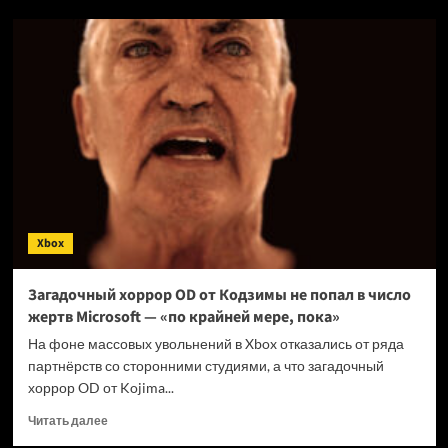
Microsoft
подтвердила
новую
волну
массовых
увольнений
на
благо
Xbox
Xbox
Загадочный хоррор OD от Кодзимы не попал в число
жертв Microsoft — «по крайней мере, пока»
На фоне массовых увольнений в Xbox отказались от ряда
партнёрств со сторонними студиями, а что загадочный
хоррор OD от Kojima...
Прочитать
Читать далее
больше