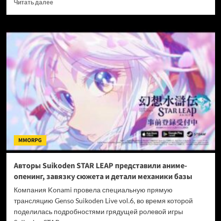
Прочитать
Читать далее
больше
о
MONGIL:
STAR
DIVE
готовится
к
масштабному
летнему
обновлению
1.2
MMORPG
Авторы Suikoden STAR LEAP представили аниме-
опенинг, завязку сюжета и детали механики базы
Компания Konami провела специальную прямую
трансляцию Genso Suikoden Live vol.6, во время которой
поделилась подробностями грядущей ролевой игры