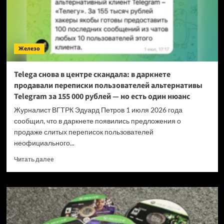
Железо
Telega снова в центре скандала: в даркнете
продавали переписки пользователей альтернативы
Telegram за 155 000 рублей — но есть один нюанс
Журналист ВГТРК Эдуард Петров 1 июля 2026 года
сообщил, что в даркнете появились предложения о
продаже слитых переписок пользователей
неофициального...
Прочитать
Читать далее
больше
о
Telega
снова
в
центре