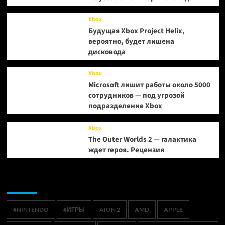
Xbox
Будущая Xbox Project Helix,
вероятно, будет лишена
дисковода
Xbox
Microsoft лишит работы около 5000
сотрудников — под угрозой
подразделение Xbox
Xbox
The Outer Worlds 2 — галактика
ждет героя. Рецензия
Метки
#NINTENDO
#ИГРЫ
AION 2
AMD
APPLE