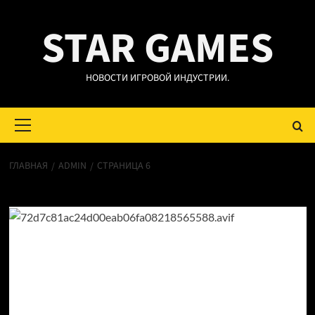
Перейти
STAR GAMES
к
содержимому
НОВОСТИ ИГРОВОЙ ИНДУСТРИИ.
Основное
меню
ГЛАВНАЯ
ADMIN
СТРАНИЦА 6
admin