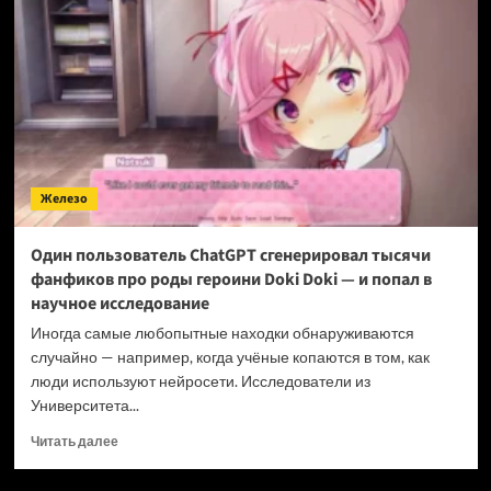
игроков
без
дисков
—
но
Microsoft
тайно
тестирует
способ
Железо
перенести
библиотеку
в
Один пользователь ChatGPT сгенерировал тысячи
цифру
фанфиков про роды героини Doki Doki — и попал в
научное исследование
Иногда самые любопытные находки обнаруживаются
случайно — например, когда учёные копаются в том, как
люди используют нейросети. Исследователи из
Университета...
Прочитать
Читать далее
больше
о