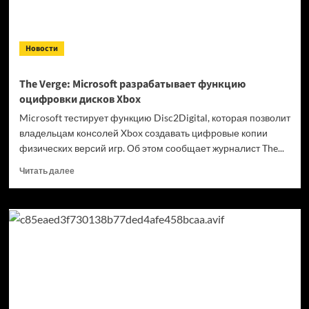
Новости
The Verge: Microsoft разрабатывает функцию
оцифровки дисков Xbox
Microsoft тестирует функцию Disc2Digital, которая позволит
владельцам консолей Xbox создавать цифровые копии
физических версий игр. Об этом сообщает журналист The...
Прочитать
Читать далее
больше
о
The
Verge:
Microsoft
разрабатывает
функцию
оцифровки
дисков
Xbox