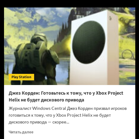
о
Digital
Foundry:
Вряд
ли
Grand
Theft
Auto
VI
предложит
60
FPS
на
Play Station
PlayStation
5
и
Джез Корден: Готовьтесь к тому, что у Xbox Project
Xbox
Helix не будет дискового привода
Series
X|S
Журналист Windows Central Джез Корден призвал игроков
готовиться к тому, что у Xbox Project Helix не будет
дискового привода — скорее...
Прочитать
Читать далее
больше