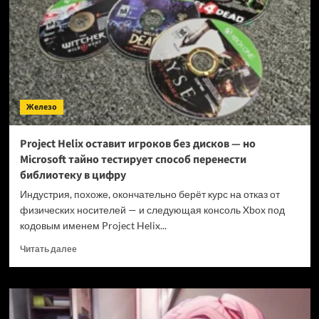
скандала:
в
даркнете
продавали
переписки
пользователей
альтернативы
Telegram
Железо
за
155
000
Project Helix оставит игроков без дисков — но
рублей
Microsoft тайно тестирует способ перенести
—
библиотеку в цифру
но
есть
Индустрия, похоже, окончательно берёт курс на отказ от
один
физических носителей — и следующая консоль Xbox под
нюанс
кодовым именем Project Helix...
Прочитать
Читать далее
больше
о
Project
Helix
оставит